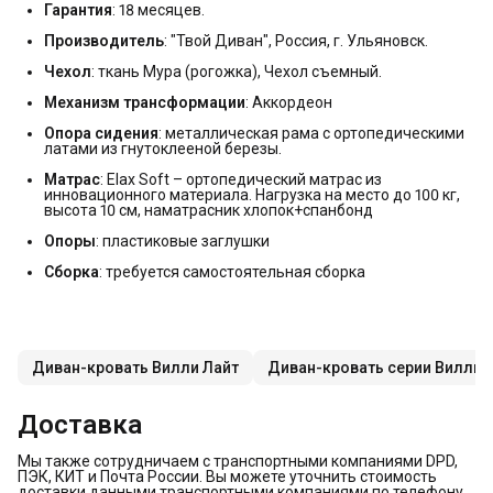
Гарантия
: 18 месяцев.
Производитель
: "Твой Диван", Россия, г. Ульяновск.
Чехол
: ткань Мура (рогожка), Чехол съемный.
Механизм трансформации
: Аккордеон
Опора сидения
: металлическая рама с ортопедическими
латами из гнутоклееной березы.
Матрас
: Elax Soft – ортопедический матрас из
инновационного материала. Нагрузка на место до 100 кг,
высота 10 см, наматрасник хлопок+спанбонд
Опоры
: пластиковые заглушки
Сборка
: требуется самостоятельная сборка
Диван-кровать Вилли Лайт
Диван-кровать серии Вилли
Доставка
Мы также сотрудничаем с транспортными компаниями DPD,
ПЭК, КИТ и Почта России. Вы можете уточнить стоимость
доставки данными транспортными компаниями по телефону