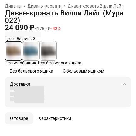
Диваны
›
Диваны-кровати
›
Диван-кровать Вилли Лайт
Главная
›
Диван-кровать Вилли Лайт (Мура
022)
24 090 ₽
41 750 ₽
−
42
%
Цвет: бежевый
Бельевой ящик: Без бельевого ящика
Без бельевого ящика
С бельевым ящиком
Доставка
О товаре
Характеристики