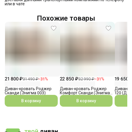
или в чате
Похожие товары
21 800 ₽
22 850 ₽
19 650 
31 490 ₽
−
31
%
32 990 ₽
−
31
%
Диван-кровать Роджер
Диван-кровать Роджер
Диван-к
Сканди (Энигма 003)
Комфорт Сканди (Энигма
120 (Джо
003)
В корзину
В корзину