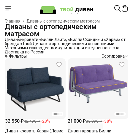
Главная
›
Диваны с ортопедическим матрасом
Диваны с ортопедическим
матрасом
Диваны-кровати «Вилли Лайт», «Вилли Сканди» и «Харви» от
бренда «Твой Диван» с ортопедическими основаниями.
Механизмы «аккордеон» и «улитка» для ежедневного сна.
Доставка по России.
Фильтры
Сортировка
32 550 ₽
21 000 ₽
42 490 ₽
−
23
%
33 990 ₽
−
38
%
Диван-кровать Харви (Левис
Диван-кровать Вилли