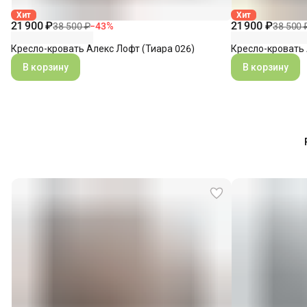
Хит
Хит
21 900 ₽
21 900 ₽
38 500 ₽
−
43
%
38 500 
Кресло-кровать Алекс Лофт (Тиара 026)
Кресло-кровать 
В корзину
В корзину