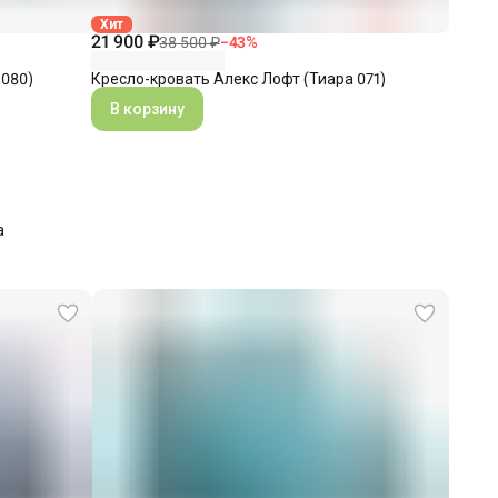
Хит
21 900 ₽
38 500 ₽
−
43
%
 080)
Кресло-кровать Алекс Лофт (Тиара 071)
В корзину
а