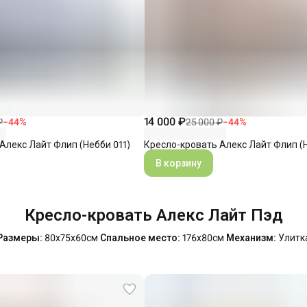
14 000 ₽
₽
−
44
%
25 000 ₽
−
44
%
Алекс Лайт Флип (Небби 011)
Кресло-кровать Алекс Лайт Флип (
В корзину
Кресло-кровать Алекс Лайт Пэд
Размеры:
80х75х60см
Спальное место:
176х80см
Механизм:
Улитк