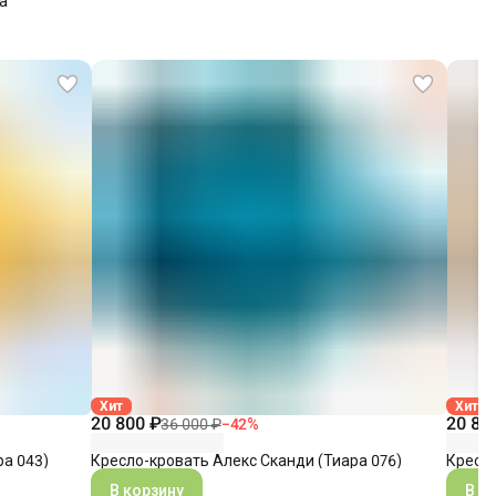
а
Хит
Хит
20 800 ₽
20 80
36 000 ₽
−
42
%
ра 043)
Кресло-кровать Алекс Сканди (Тиара 076)
Кресло
В корзину
В к