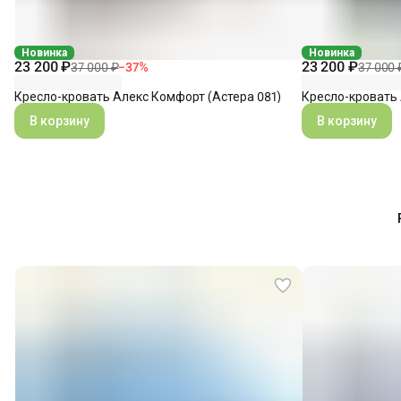
Новинка
Новинка
23 200 ₽
23 200 ₽
37 000 ₽
−
37
%
37 000 
Кресло-кровать Алекс Комфорт (Астера 081)
Кресло-кровать 
В корзину
В корзину