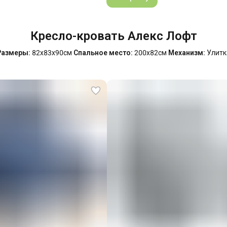
Кресло-кровать Алекс Лофт
Размеры:
82х83х90см
Спальное место:
200х82см
Механизм:
Улитк