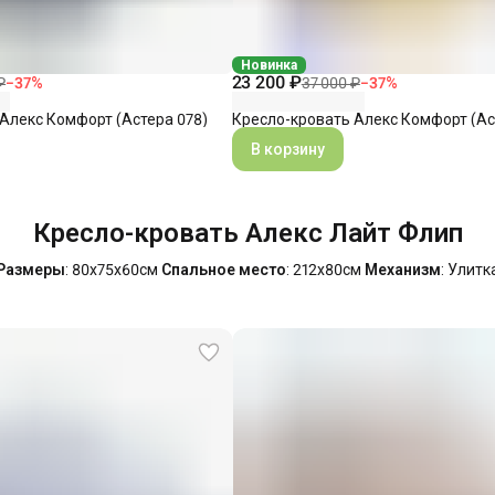
Новинка
23 200 ₽
₽
−
37
%
37 000 ₽
−
37
%
Алекс Комфорт (Астера 078)
Кресло-кровать Алекс Комфорт (Ас
В корзину
Кресло-кровать Алекс Лайт Флип
Размеры
: 80х75х60см
Спальное место
: 212х80см
Механизм
: Улитк