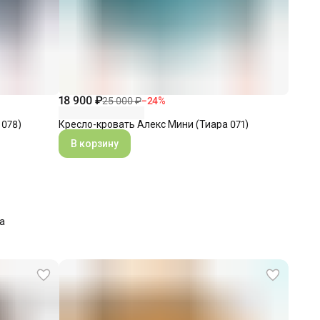
18 900 ₽
25 000 ₽
−
24
%
 078)
Кресло-кровать Алекс Мини (Тиара 071)
В корзину
а