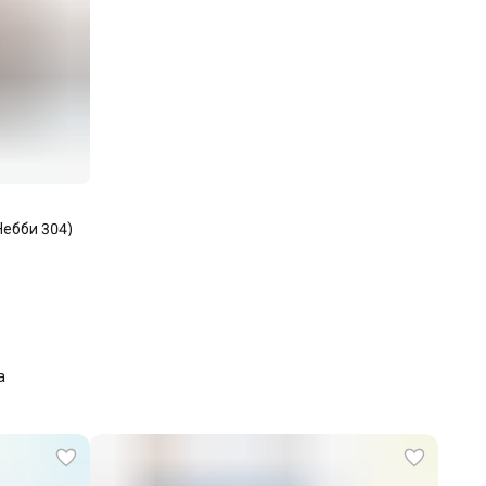
Небби 304)
а