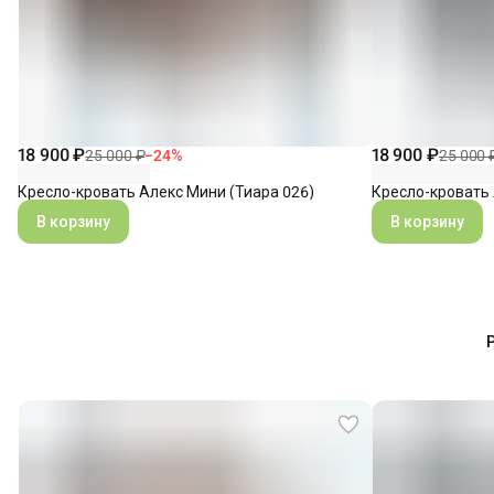
18 900 ₽
18 900 ₽
25 000 ₽
−
24
%
25 000 
Кресло-кровать Алекс Мини (Тиара 026)
Кресло-кровать 
В корзину
В корзину