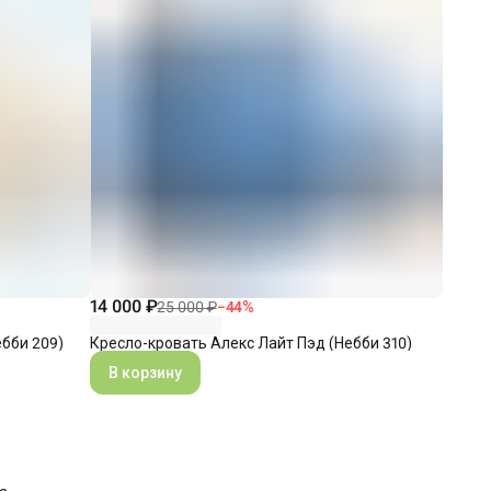
14 000 ₽
25 000 ₽
−
44
%
бби 209)
Кресло-кровать Алекс Лайт Пэд (Небби 310)
В корзину