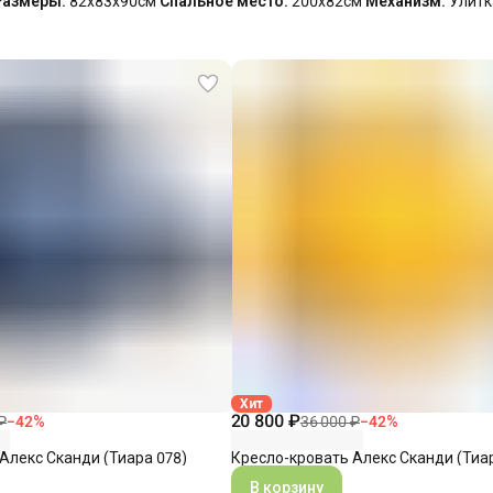
Размеры:
82х83х90см
Спальное место:
200х82см
Механизм:
Улитк
Хит
20 800 ₽
₽
−
42
%
36 000 ₽
−
42
%
Алекс Сканди (Тиара 078)
Кресло-кровать Алекс Сканди (Тиа
В корзину