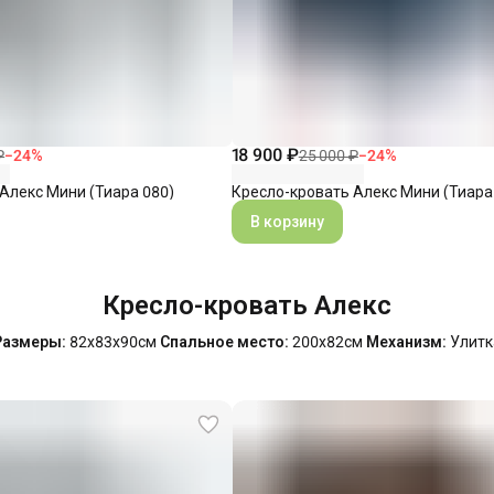
18 900 ₽
₽
−
24
%
25 000 ₽
−
24
%
Алекс Мини (Тиара 080)
Кресло-кровать Алекс Мини (Тиара
В корзину
Кресло-кровать Алекс
Размеры:
82х83х90см
Спальное место:
200х82см
Механизм:
Улитк