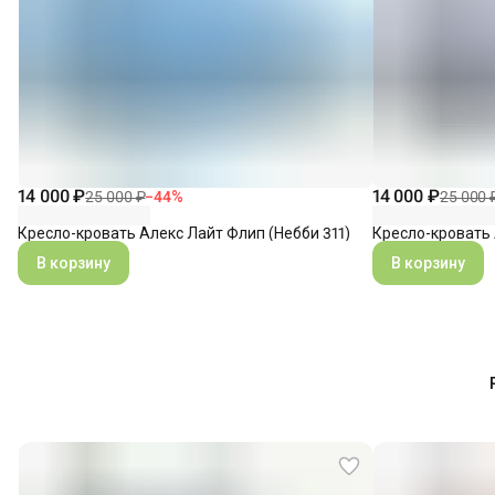
14 000 ₽
14 000 ₽
25 000 ₽
−
44
%
25 000 
Кресло-кровать Алекс Лайт Флип (Небби 311)
Кресло-кровать 
В корзину
В корзину