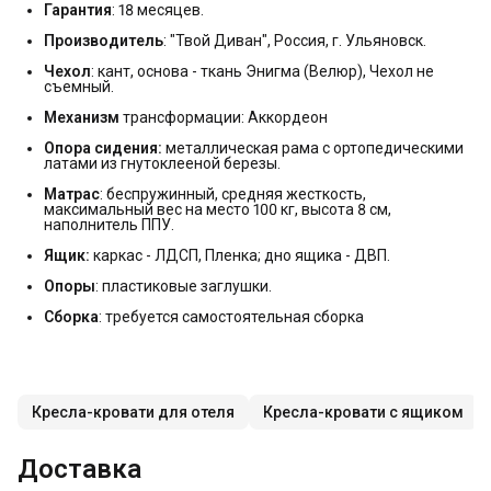
Гарантия
: 18 месяцев.
Производитель
: "Твой Диван", Россия, г. Ульяновск.
Чехол
: кант, основа - ткань Энигма (Велюр), Чехол не
съемный.
Механизм
трансформации: Аккордеон
Опора сидения:
металлическая рама с ортопедическими
латами из гнутоклееной березы.
Матрас
: беспружинный, средняя жесткость,
максимальный вес на место 100 кг, высота 8 см,
наполнитель ППУ.
Ящик:
каркас - ЛДСП, Пленка; дно ящика - ДВП.
Опоры
: пластиковые заглушки.
Сборка
: требуется самостоятельная сборка
Кресла-кровати для отеля
Кресла-кровати с ящиком
Доставка