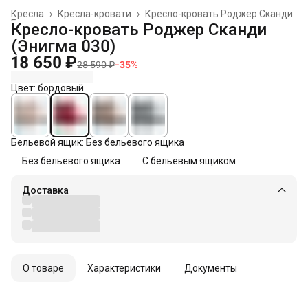
Кресла
›
Кресла-кровати
›
Кресло-кровать Роджер Сканди
Главная
›
Кресло-кровать Роджер Сканди
(Энигма 030)
18 650 ₽
28 590 ₽
−
35
%
Цвет: бордовый
Бельевой ящик: Без бельевого ящика
Без бельевого ящика
С бельевым ящиком
Доставка
О товаре
Характеристики
Документы