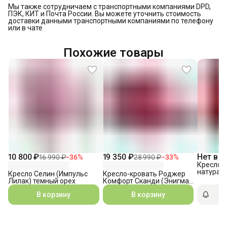
Мы также сотрудничаем с транспортными компаниями DPD,
ПЭК, КИТ и Почта России. Вы можете уточнить стоимость
доставки данными транспортными компаниями по телефону
или в чате
Похожие товары
10 800 ₽
19 350 ₽
Нет в н
16 990 ₽
−
36
%
28 990 ₽
−
33
%
Кресло Р
натурал
Кресло Селин (Импульс
Кресло-кровать Роджер
Лилак) темный орех
Комфорт Сканди (Энигма
030)
В корзину
В корзину
П