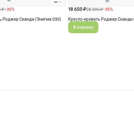
18 650 ₽
0 ₽
−
35
%
28 590 ₽
−
35
%
ь Роджер Сканди (Энигма 030)
Кресло-кровать Роджер Сканди 
В корзину