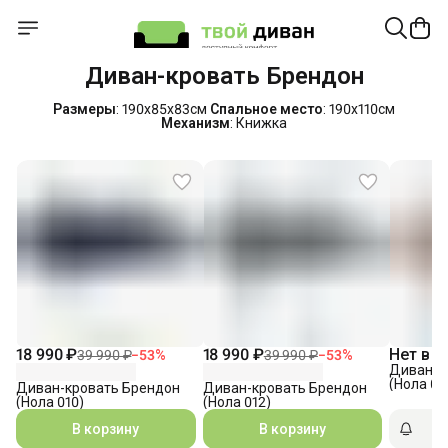
Диван-кровать Брендон
Размеры
: 190х85х83см
Спальное место
: 190х110см
Механизм
: Книжка
18 990 ₽
18 990 ₽
Нет в н
39 990 ₽
−
53
%
39 990 ₽
−
53
%
Диван-к
(Нола 00
Диван-кровать Брендон
Диван-кровать Брендон
(Нола 010)
(Нола 012)
В корзину
В корзину
П