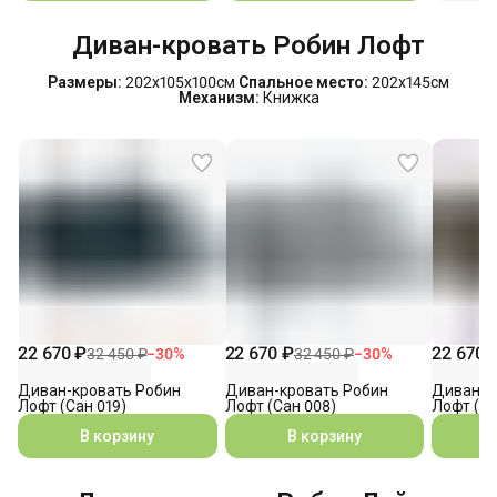
Диван-кровать Робин Лофт
Размеры:
202х105х100см
Спальное место:
202х145см
Механизм:
Книжка
22 670 ₽
22 670 ₽
22 670 
32 450 ₽
−
30
%
32 450 ₽
−
30
%
Диван-кровать Робин
Диван-кровать Робин
Диван-к
Лофт (Сан 019)
Лофт (Сан 008)
Лофт (Са
В корзину
В корзину