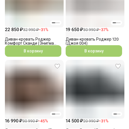
22 850 ₽
19 650 ₽
32 990 ₽
−
31
%
30 990 ₽
−
37
%
Диван-кровать Роджер
Диван-кровать Роджер 120
Комфорт Сканди (Энигма
(Джоя 004)
003)
В корзину
В корзину
16 990 ₽
14 500 ₽
30 990 ₽
−
45
%
20 990 ₽
−
31
%