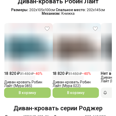
Диван-кровать Робин Лайт
Размеры:
202х105х100см
Спальное место:
202х145см
Механизм:
Книжка
18 820 ₽
18 820 ₽
Нет в н
31 450 ₽
−
40
%
31 450 ₽
−
40
%
Диван-к
Лайт (Му
Диван-кровать Робин
Диван-кровать Робин
Лайт (Мура 085)
Лайт (Мура 022)
В корзину
В корзину
П
Диван-кровать серии Роджер