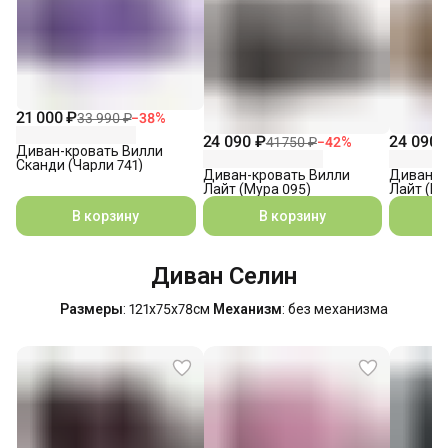
21 000 ₽
33 990 ₽
−
38
%
24 090 ₽
24 090 
41 750 ₽
−
42
%
Диван-кровать Вилли
Сканди (Чарли 741)
Диван-кровать Вилли
Диван-к
Лайт (Мура 095)
Лайт (Му
В корзину
В корзину
Диван Селин
Размеры
: 121х75х78см
Механизм
: без механизма