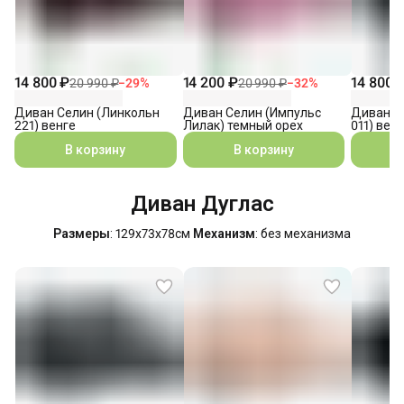
14 800 ₽
14 200 ₽
14 800 
20 990 ₽
−
29
%
20 990 ₽
−
32
%
Диван Селин (Линкольн
Диван Селин (Импульс
Диван С
221) венге
Лилак) темный орех
011) вен
В корзину
В корзину
Диван Дуглас
Размеры
: 129х73х78см
Механизм
: без механизма