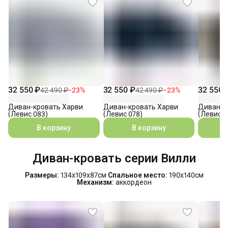
32 550 ₽
32 550 ₽
32 550 
42 490 ₽
−
23
%
42 490 ₽
−
23
%
Диван-кровать Харви
Диван-кровать Харви
Диван-к
(Левис 083)
(Левис 078)
(Левис 0
В корзину
В корзину
Диван-кровать серии Вилли
Размеры:
134х109х87см
Спальное место:
190х140см
Механизм:
аккордеон