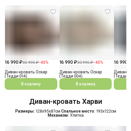
16 990 ₽
16 990 ₽
16 990 
30 990 ₽
−
45
%
30 990 ₽
−
45
%
Диван-кровать Оскар
Диван-кровать Оскар
Диван-к
(Тедди 014)
(Тедди 004)
(Тедди 0
В корзину
В корзину
Диван-кровать Харви
Размеры:
128х95х87см
Спальное место:
193х122см
Механизм:
Улитка