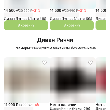
14 500 ₽
14 500 ₽
14 500 
20 990 ₽
−
31
%
20 990 ₽
−
31
%
Диван Дуглас (Латте 418)
Диван Дуглас (Латте 103)
Диван Ду
В корзину
В корзину
Диван Риччи
Размеры
: 134х78х82см
Механизм
: без механизма
11 990 ₽
Нет в наличии
Нет в н
13 990 ₽
−
14
%
Диван Риччи (Некст 016)
Диван Ри