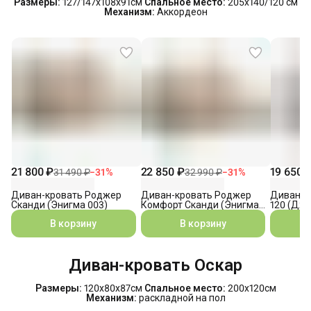
Размеры:
127/147х108х91см
Спальное место:
205х140/120 см
Механизм:
Аккордеон
21 800 ₽
22 850 ₽
19 650 
31 490 ₽
−
31
%
32 990 ₽
−
31
%
Диван-кровать Роджер
Диван-кровать Роджер
Диван-к
Сканди (Энигма 003)
Комфорт Сканди (Энигма
120 (Джо
003)
В корзину
В корзину
Диван-кровать Оскар
Размеры:
120х80х87см
Спальное место:
200х120см
Механизм:
раскладной на пол