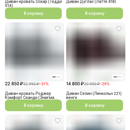
Диван-кровать Оскар (Тедди
Диван Дуглас (Латте 418)
014)
В корзину
В корзину
22 850 ₽
14 800 ₽
32 990 ₽
−
31
%
20 990 ₽
−
29
%
Диван-кровать Роджер
Диван Селин (Линкольн 221)
Комфорт Сканди (Энигма
венге
011)
В корзину
В корзину