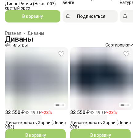
венге
натурал
Диван Риччи (Некст 007)
светый орех
В корзину
Подписаться
П
Главная
›
Диваны
Диваны
Фильтры
Сортировка
32 550 ₽
32 550 ₽
42 490 ₽
−
23
%
42 490 ₽
−
23
%
Диван-кровать Харви (Левис
Диван-кровать Харви (Левис
083)
078)
В корзину
В корзину