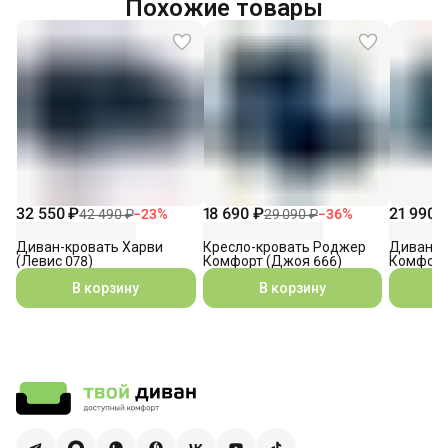
Похожие товары
32 550 ₽
18 690 ₽
21 990 
42 490 ₽
−
23
%
29 090 ₽
−
36
%
Диван-кровать Харви
Кресло-кровать Роджер
Диван-к
(Левис 078)
Комфорт (Джоя 666)
Комфорт
В корзину
В корзину