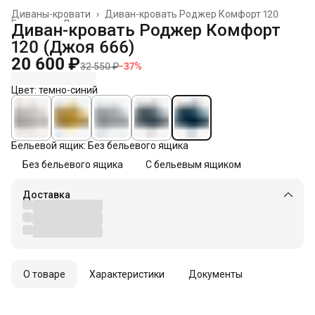
Диваны-кровати
›
Диван-кровать Роджер Комфорт 120
Главная
›
Диваны
›
Диван-кровать Роджер Комфорт
120 (Джоя 666)
20 600 ₽
32 550 ₽
−
37
%
Цвет: темно-синий
Бельевой ящик: Без бельевого ящика
Без бельевого ящика
С бельевым ящиком
Доставка
О товаре
Характеристики
Документы