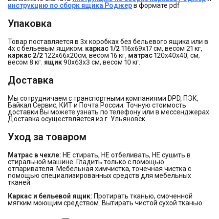
инструкцию по сборк ящика Роджер
в формате pdf
Упаковка
Товар поставляется в 3х коробках без бельевого ящика или в
4х с бельевым ящиком:
каркас
1/2
116х69х17 см, весом 21 кг,
каркас
2/2
122х66х20см, весом 16 кг,
матрас
120х40х40, см,
весом 8 кг.
ящик
90х63х3 см, весом 10 кг.
Доставка
Мы сотрудничаем с транспортными компаниями DPD, ПЭК,
Байкал Сервис, КИТ и Почта России. Точную стоимость
доставки Вы можете узнать по телефону или в мессенджерах.
Доставка осуществляется из г. Ульяновск
Уход за товаром
Матрас в чехле:
НЕ стирать, НЕ отбеливать, НЕ сушить в
стиральной машине. Гладить только с помощью
отпаривателя. Мебельная химчистка, точечная чистка с
помощью специализированных средств для мебельных
тканей
Каркас и бельевой ящик:
Протирать тканью, смоченной
мягким моющим средством. Вытирать чистой сухой тканью