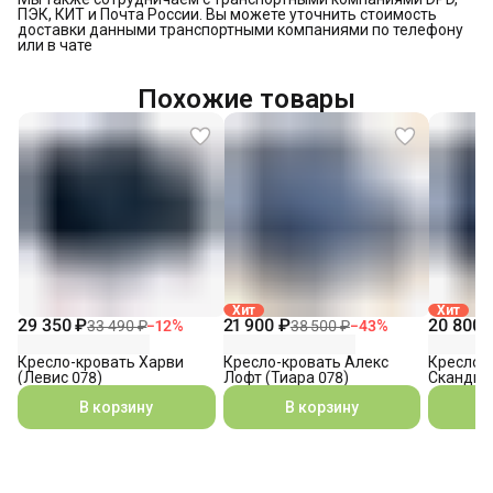
ПЭК, КИТ и Почта России. Вы можете уточнить стоимость
доставки данными транспортными компаниями по телефону
или в чате
Похожие товары
Хит
Хит
29 350 ₽
21 900 ₽
20 800 
33 490 ₽
−
12
%
38 500 ₽
−
43
%
Кресло-кровать Харви
Кресло-кровать Алекс
Кресло-
(Левис 078)
Лофт (Тиара 078)
Сканди (
В корзину
В корзину