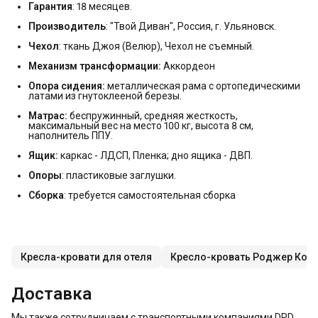
Гарантия
: 18 месяцев.
Производитель
: "Твой Диван", Россия, г. Ульяновск.
Чехол
: ткань Джоя (Велюр), Чехол не съемный.
Механизм трансформации:
Аккордеон
Опора сидения:
металлическая рама с ортопедическими
латами из гнутоклееной березы.
Матрас:
беспружинный, средняя жесткость,
максимальный вес на место 100 кг, высота 8 см,
наполнитель ППУ.
Ящик:
каркас - ЛДСП, Пленка; дно ящика - ДВП.
Опоры
: пластиковые заглушки.
Сборка
: требуется самостоятельная сборка
Кресла-кровати для отеля
Кресло-кровать Роджер Ком
Доставка
Мы также сотрудничаем с транспортными компаниями DPD,