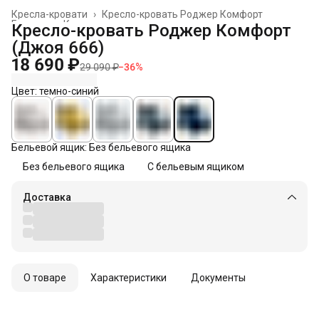
Кресла-кровати
›
Кресло-кровать Роджер Комфорт
Главная
›
Кресла
›
Кресло-кровать Роджер Комфорт
(Джоя 666)
18 690 ₽
29 090 ₽
−
36
%
Цвет: темно-синий
Бельевой ящик: Без бельевого ящика
Без бельевого ящика
С бельевым ящиком
Доставка
О товаре
Характеристики
Документы