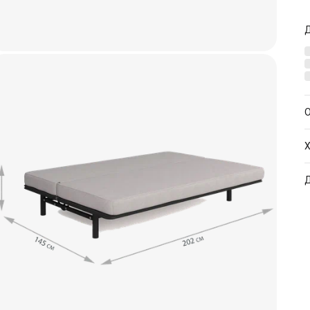
О
Х
А
Б
Р