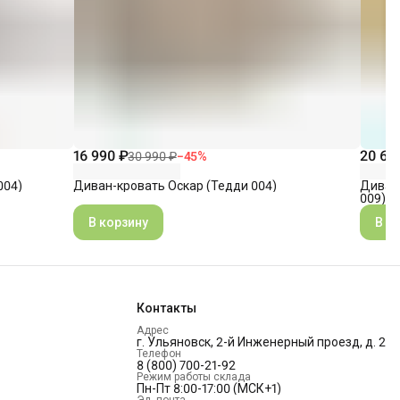
16 990 ₽
20 60
30 990 ₽
−
45
%
004)
Диван-кровать Оскар (Тедди 004)
Диван
009)
В корзину
В к
Контакты
Адрес
г. Ульяновск, 2-й Инженерный проезд, д. 2
Телефон
8 (800) 700-21-92
Режим работы склада
Пн-Пт 8:00-17:00 (МСК+1)