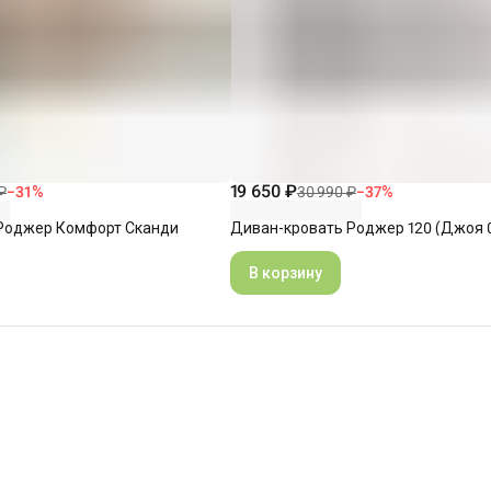
19 650 ₽
₽
−
31
%
30 990 ₽
−
37
%
Роджер Комфорт Сканди
Диван-кровать Роджер 120 (Джоя 
В корзину