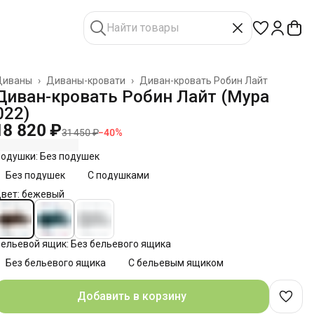
Диваны
›
Диваны-кровати
›
Диван-кровать Робин Лайт
лавная
›
Диван-кровать Робин Лайт (Мура
022)
18 820 ₽
31 450 ₽
−
40
%
одушки: Без подушек
Без подушек
С подушками
вет: бежевый
ельевой ящик: Без бельевого ящика
Без бельевого ящика
С бельевым ящиком
Добавить в корзину