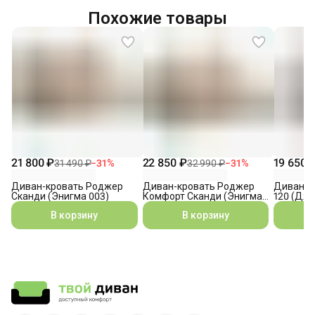
Похожие товары
21 800 ₽
22 850 ₽
19 650 
31 490 ₽
−
31
%
32 990 ₽
−
31
%
Диван-кровать Роджер
Диван-кровать Роджер
Диван-к
Сканди (Энигма 003)
Комфорт Сканди (Энигма
120 (Джо
003)
В корзину
В корзину