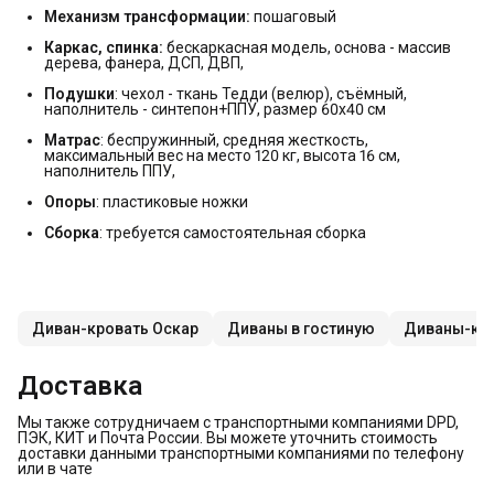
Механизм трансформации:
пошаговый
Каркас, спинка:
бескаркасная модель, основа - массив
дерева, фанера, ДСП, ДВП,
Подушки
: чехол - ткань Тедди (велюр), съёмный,
наполнитель - синтепон+ППУ, размер 60х40 см
Матрас
: беспружинный, средняя жесткость,
максимальный вес на место 120 кг, высота 16 см,
наполнитель ППУ,
Опоры
: пластиковые ножки
Сборка
: требуется самостоятельная сборка
Диван-кровать Оскар
Диваны в гостиную
Диваны-кро
Доставка
Мы также сотрудничаем с транспортными компаниями DPD,
ПЭК, КИТ и Почта России. Вы можете уточнить стоимость
доставки данными транспортными компаниями по телефону
или в чате