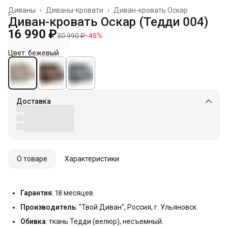
Диваны
›
Диваны-кровати
›
Диван-кровать Оскар
Главная
›
Диван-кровать Оскар (Тедди 004)
16 990 ₽
30 990 ₽
−
45
%
Цвет: бежевый
Доставка
О товаре
Характеристики
Гарантия
: 18 месяцев.
Производитель
: "Твой Диван", Россия, г. Ульяновск.
Обивка
: ткань Тедди (велюр), несъемный.