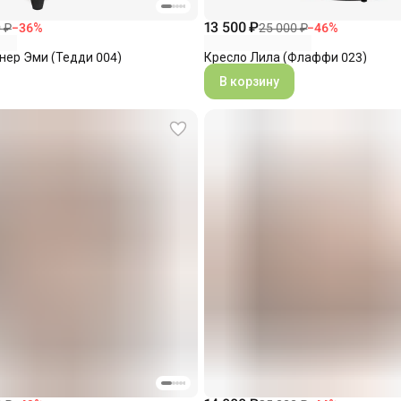
13 500 ₽
 ₽
−
36
%
25 000 ₽
−
46
%
нер Эми (Тедди 004)
Кресло Лила (Флаффи 023)
В корзину