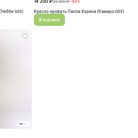
14 200 ₽
25 000 ₽
−
43
%
(Небби 305)
Кресло-кровать Паола Хорека (Камаро 003)
В корзину