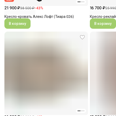
21 900 ₽
16 700 ₽
38 500 ₽
−
43
%
25 990
Кресло-кровать Алекс Лофт (Тиара 026)
Кресло-реклай
В корзину
В корзину