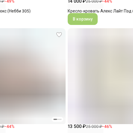
14 000 ₽
0 ₽
−
49
%
25 000 ₽
−
44
%
юкс (Небби 305)
Кресло-кровать Алекс Лайт Пэд 
В корзину
13 500 ₽
0 ₽
−
44
%
25 000 ₽
−
46
%