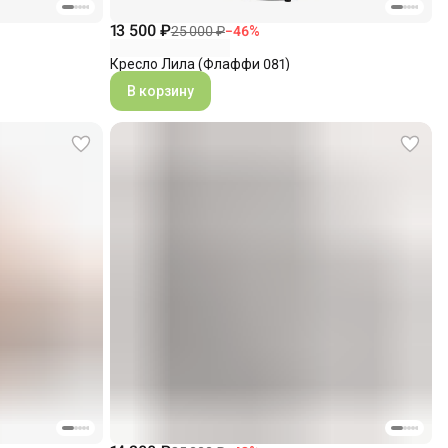
13 500 ₽
25 000 ₽
−
46
%
Кресло Лила (Флаффи 081)
В корзину