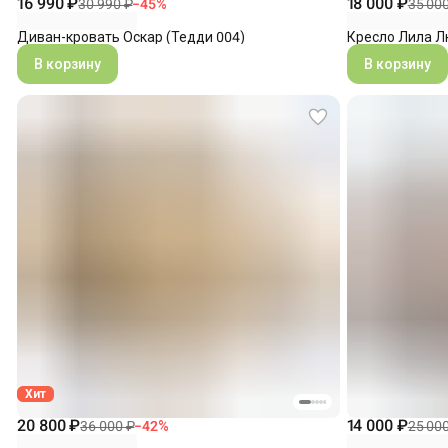
16 990 ₽
18 000 ₽
30 990 ₽
−
45
%
35 00
Диван-кровать Оскар (Тедди 004)
Кресло Лила Л
В корзину
В корзину
Хит
20 800 ₽
14 000 ₽
36 000 ₽
−
42
%
25 00