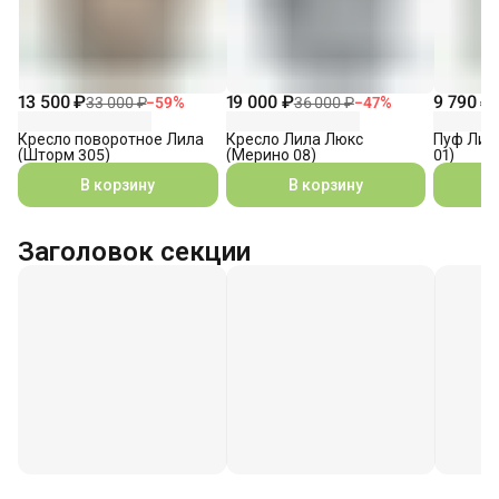
13 500 ₽
19 000 ₽
9 790 ₽
33 000 ₽
−
59
%
36 000 ₽
−
47
%
Кресло поворотное Лила
Кресло Лила Люкс
Пуф Лил
(Шторм 305)
(Мерино 08)
01)
В корзину
В корзину
Заголовок секции