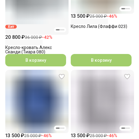
13 500 ₽
25 000 ₽
−
46
%
Кресло Лила (Флаффи 023)
Хит
20 800 ₽
36 000 ₽
−
42
%
Кресло-кровать Алекс
Сканди (Тиара 080)
В корзину
В корзину
13 500 ₽
13 500 ₽
25 000 ₽
−
46
%
25 000 ₽
−
46
%