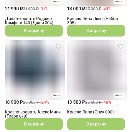
21 990 ₽
18 000 ₽
31 900 ₽
−
31
%
35 000 ₽
−
49
%
Диван-кровать Роджер
Кресло Лила Люкс (Небби
Комфорт 140 (Джоя 004)
305)
В корзину
В корзину
18 900 ₽
13 500 ₽
25 000 ₽
−
24
%
25 000 ₽
−
46
%
Кресло-кровать Алекс Мини
Кресло Лила (Эпик 080)
(Тиара 078)
В корзину
В корзину