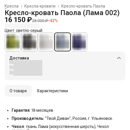
Кресла
›
Кресла-кровати
›
Кресло-кровать Паола
Главная
›
Кресло-кровать Паола (Лама 002)
16 150 ₽
28 000 ₽
−
42
%
Цвет: светло-серый
Доставка
О товаре
Характеристики
Гарантия
: 18 месяцев.
Производитель
: "Твой Диван", Россия, г. Ульяновск.
Чехол
: ткань Лама (искусственная шерсть), Чехол