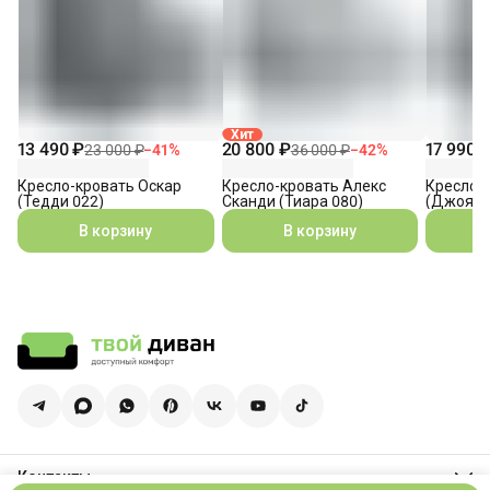
Хит
13 490 ₽
20 800 ₽
17 990 
23 000 ₽
−
41
%
36 000 ₽
−
42
%
Кресло-кровать Оскар
Кресло-кровать Алекс
Кресло-
(Тедди 022)
Сканди (Тиара 080)
(Джоя 0
В корзину
В корзину
Контакты