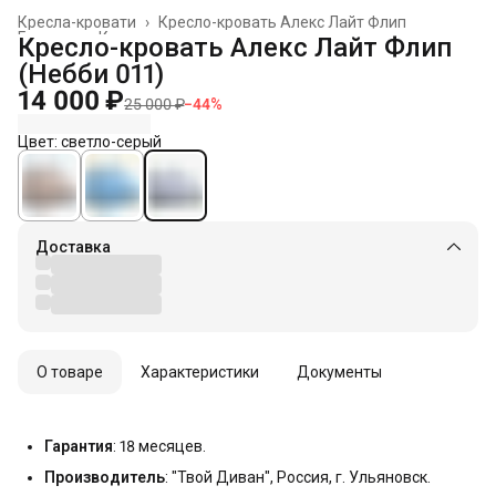
Кресла-кровати
›
Кресло-кровать Алекс Лайт Флип
Главная
›
Кресла
›
Кресло-кровать Алекс Лайт Флип
(Небби 011)
14 000 ₽
25 000 ₽
−
44
%
Цвет: светло-серый
Доставка
О товаре
Характеристики
Документы
Гарантия
: 18 месяцев.
Производитель
: "Твой Диван", Россия, г. Ульяновск.