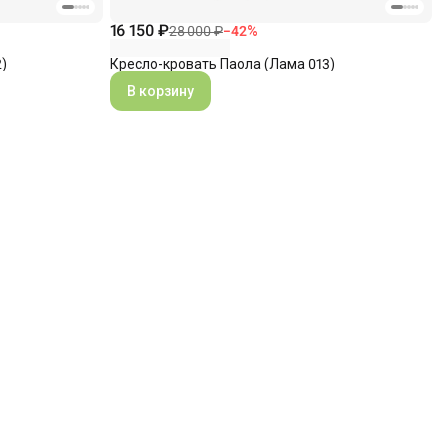
16 150 ₽
28 000 ₽
−
42
%
)
Кресло-кровать Паола (Лама 013)
В корзину