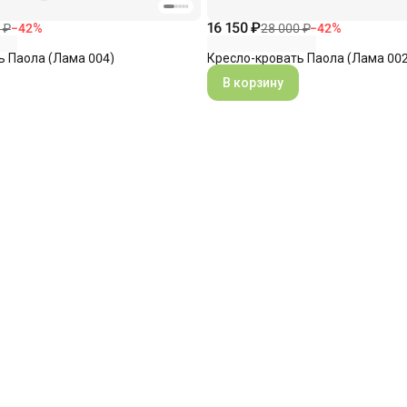
16 150 ₽
 ₽
−
42
%
28 000 ₽
−
42
%
ь Паола (Лама 004)
Кресло-кровать Паола (Лама 002
В корзину