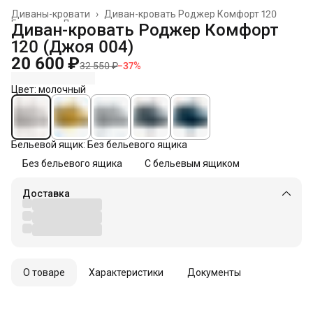
Диваны-кровати
›
Диван-кровать Роджер Комфорт 120
Главная
›
Диваны
›
Диван-кровать Роджер Комфорт
120 (Джоя 004)
20 600 ₽
32 550 ₽
−
37
%
Цвет: молочный
Бельевой ящик: Без бельевого ящика
Без бельевого ящика
С бельевым ящиком
Доставка
О товаре
Характеристики
Документы