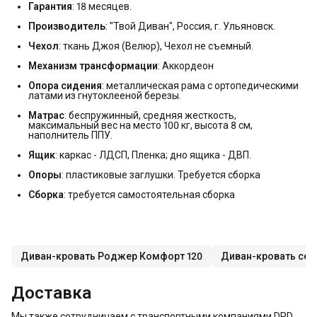
Гарантия
: 18 месяцев.
Производитель
: "Твой Диван", Россия, г. Ульяновск.
Чехол
: ткань Джоя (Велюр), Чехол не съемный.
Механизм трансформации
: Аккордеон
Опора сидения
: металлическая рама с ортопедическими
латами из гнутоклееной березы.
Матрас
: беспружинный, средняя жесткость,
максимальный вес на место 100 кг, высота 8 см,
наполнитель ППУ.
Ящик
: каркас - ЛДСП, Пленка; дно ящика - ДВП.
Опоры
: пластиковые заглушки. Требуется сборка
Сборка
: требуется самостоятельная сборка
Диван-кровать Роджер Комфорт 120
Диван-кровать сер
Доставка
Мы также сотрудничаем с транспортными компаниями DPD,