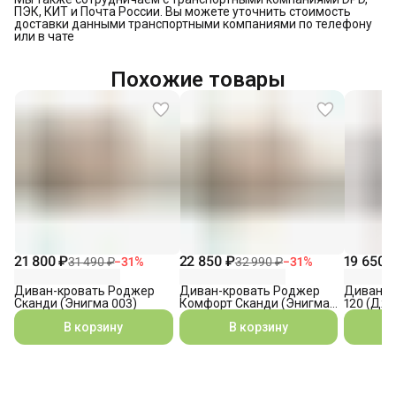
ПЭК, КИТ и Почта России. Вы можете уточнить стоимость
доставки данными транспортными компаниями по телефону
или в чате
Похожие товары
21 800 ₽
22 850 ₽
19 650 
31 490 ₽
−
31
%
32 990 ₽
−
31
%
Диван-кровать Роджер
Диван-кровать Роджер
Диван-к
Сканди (Энигма 003)
Комфорт Сканди (Энигма
120 (Джо
003)
В корзину
В корзину