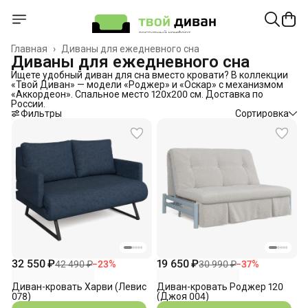
Главная
›
Диваны для ежедневного сна
Диваны для ежедневного сна
Ищете удобный диван для сна вместо кровати? В коллекции
«Твой Диван» — модели «Роджер» и «Оскар» с механизмом
«Аккордеон». Спальное место 120х200 см. Доставка по
России.
Фильтры
Сортировка
32 550 ₽
19 650 ₽
42 490 ₽
−
23
%
30 990 ₽
−
37
%
Диван-кровать Харви (Левис
Диван-кровать Роджер 120
078)
(Джоя 004)