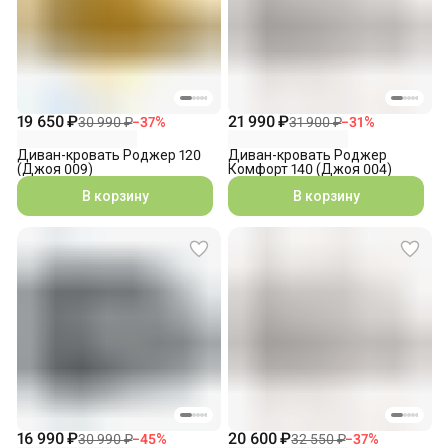
19 650 ₽
21 990 ₽
30 990 ₽
−
37
%
31 900 ₽
−
31
%
Диван-кровать Роджер 120
Диван-кровать Роджер
(Джоя 009)
Комфорт 140 (Джоя 004)
В корзину
В корзину
16 990 ₽
20 600 ₽
30 990 ₽
−
45
%
32 550 ₽
−
37
%