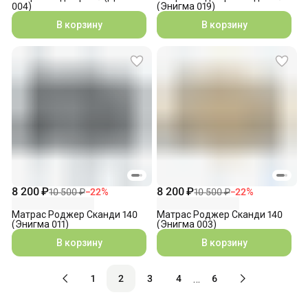
004)
(Энигма 019)
В корзину
В корзину
8 200 ₽
8 200 ₽
10 500 ₽
−
22
%
10 500 ₽
−
22
%
Матрас Роджер Сканди 140
Матрас Роджер Сканди 140
(Энигма 011)
(Энигма 003)
В корзину
В корзину
…
1
2
3
4
6