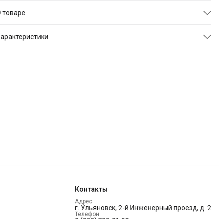
 товаре
Гарантия
: 18 месяцев.
арактеристики
Производитель
: "Твой Диван", Россия, г. Ульяновск.
ртикул
TDROBINLOFTMSUN03
Чехол
: ткань - Сан(Рогожка), Чехол не съемный.
Размер
140х200х12 см
Матрас
: беспружинный, средняя жесткость, максимальный
Цвет
бежевый
вес на место 100 кг, высота 12 см, наполнитель ППУ, холкой
Бренд
Твой Диван
Сборка
: поставляется в собранном виде
Контакты
Адрес
г. Ульяновск, 2-й Инженерный проезд, д. 2
Телефон