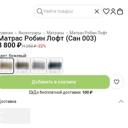
лавная
›
Аксессуары
›
Матрасы
›
Матрас Робин Лофт
Матрас Робин Лофт (Сан 003)
8 800 ₽
11 250 ₽
−
22
%
вет: бежевый
Добавить в корзину
До бесплатной доставки:
100 ₽
Доставка