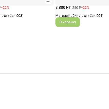
8 800 ₽
₽
−
22
%
11 250 ₽
−
22
%
Лофт (Сан 008)
Матрас Робин Лофт (Сан 004)
В корзину