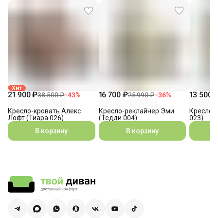
Хит
21 900 ₽
16 700 ₽
13 500 
38 500 ₽
−
43
%
25 990 ₽
−
36
%
Кресло-кровать Алекс
Кресло-реклайнер Эми
Кресло 
Лофт (Тиара 026)
(Тедди 004)
023)
В корзину
В корзину