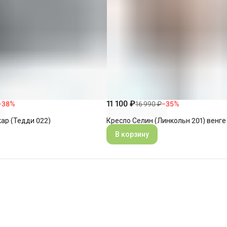
11 100 ₽
−
38
%
16 990 ₽
−
35
%
ар (Тедди 022)
Кресло Селин (Линкольн 201) венге
В корзину