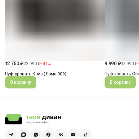
12 750 ₽
9 990 ₽
23 990 ₽
−
47
%
15 990 ₽
Пуф-кровать Клио (Лама 009)
Пуф-кровать Оск
В корзину
В корзину