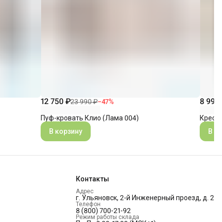
12 750 ₽
8 990
23 990 ₽
−
47
%
Пуф-кровать Клио (Лама 004)
Кресло
В корзину
В к
Контакты
Адрес
г. Ульяновск, 2-й Инженерный проезд, д. 2
Телефон
8 (800) 700-21-92
Режим работы склада