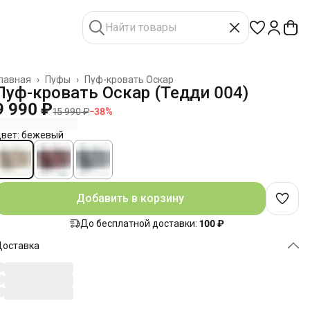
лавная
›
Пуфы
›
Пуф-кровать Оскар
Пуф-кровать Оскар (Тедди 004)
9 990 ₽
15 990 ₽
−
38
%
вет: бежевый
Добавить в корзину
До бесплатной доставки:
100 ₽
Доставка