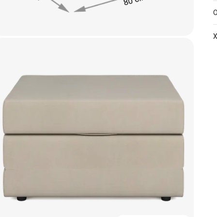
О
Х
А
Р