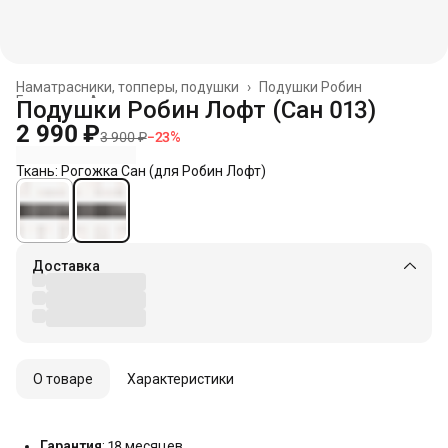
Наматрасники, топперы, подушки
›
Подушки Робин
Главная
›
Аксессуары
›
Подушки Робин Лофт (Сан 013)
2 990 ₽
3 900 ₽
−
23
%
Ткань: Рогожка Сан (для Робин Лофт)
Доставка
О товаре
Характеристики
Гарантия
: 18 месяцев.