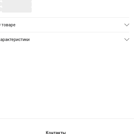
 товаре
Гарантия
: 18 месяцев.
арактеристики
Производитель
: "Твой Диван", Россия, г. Ульяновск.
ртикул
TDROJERMJOYA022
Чехол
: ткань Джоя (Велюр), Чехол не съемный.
Размер
90х200х8 см
Наполнитель
: беспружинный ППУ + холконн, средняя
Цвет
светло-серый
жесткость, максимальный вес на место 100 кг, толщина 8 см
Бренд
Твой Диван
Контакты