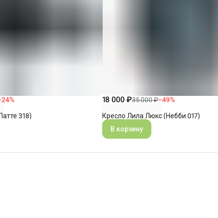
18 000 ₽
−
24
%
35 000 ₽
−
49
%
Латте 318)
Кресло Лила Люкс (Небби 017)
В корзину