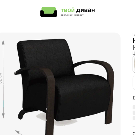
Г
Ц
О