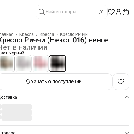
лавная
›
Кресла
›
Кресла
›
Кресло Риччи
Кресло Риччи (Некст 016) венге
Нет в наличии
вет: черный
Узнать о поступлении
Доставка
 товаре