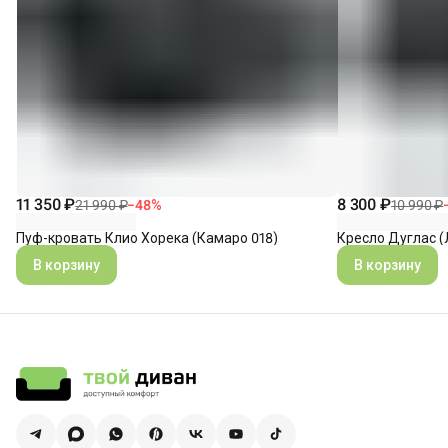
11 350 ₽
8 300 ₽
21 990 ₽
−
48
%
10 990 ₽
Пуф-кровать Клио Хорека (Камаро 018)
Кресло Дуглас (
В корзину
В корзину