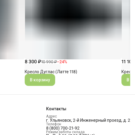
8 300 ₽
11 100
10 990 ₽
−
24
%
Кресло Дуглас (Латте 118)
Кресло
В корзину
В к
Контакты
Адрес
г. Ульяновск, 2-й Инженерный проезд, д. 2
Телефон
8 (800) 700-21-92
Режим работы склада