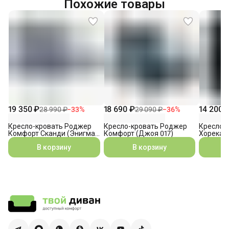
Похожие товары
19 350 ₽
18 690 ₽
14 200 
28 990 ₽
−
33
%
29 090 ₽
−
36
%
Кресло-кровать Роджер
Кресло-кровать Роджер
Кресло-
Комфорт Сканди (Энигма
Комфорт (Джоя 017)
Хорека (
011)
В корзину
В корзину