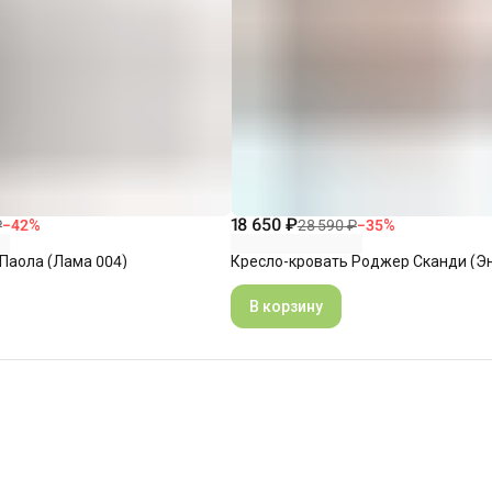
18 650 ₽
₽
−
42
%
28 590 ₽
−
35
%
Паола (Лама 004)
Кресло-кровать Роджер Сканди (Эн
В корзину