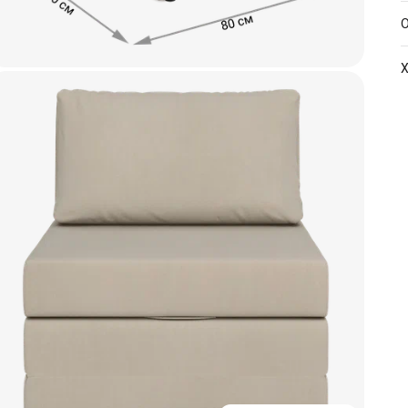
О
Х
А
Р