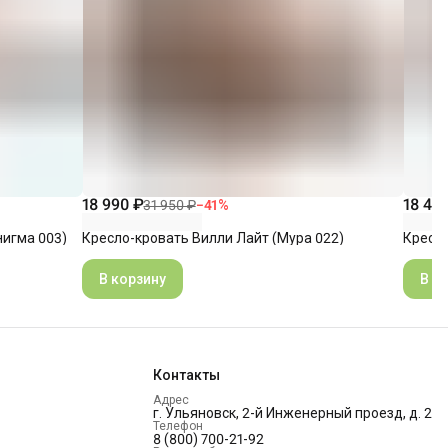
18 990 ₽
18 49
31 950 ₽
−
41
%
игма 003)
Кресло-кровать Вилли Лайт (Мура 022)
Кресло
В корзину
В к
Контакты
Адрес
г. Ульяновск, 2-й Инженерный проезд, д. 2
Телефон
8 (800) 700-21-92