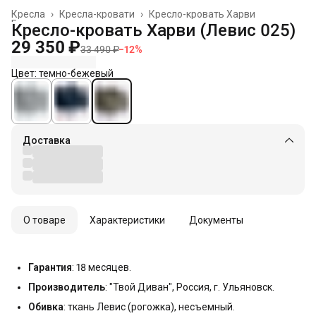
Кресла
›
Кресла-кровати
›
Кресло-кровать Харви
Главная
›
Кресло-кровать Харви (Левис 025)
29 350 ₽
33 490 ₽
−
12
%
Цвет: темно-бежевый
Доставка
О товаре
Характеристики
Документы
Гарантия
: 18 месяцев.
Производитель
: "Твой Диван", Россия, г. Ульяновск.
Обивка
: ткань Левис (рогожка), несъемный.