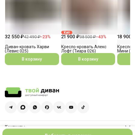
Хит
32 550 ₽
21 900 ₽
18 900 
42 490 ₽
−
23
%
38 500 ₽
−
43
%
Диван-кровать Харви
Кресло-кровать Алекс
Кресло-
(Левис 025)
Лофт (Тиара 026)
Мини (Ти
В корзину
В корзину
Контакты
Адрес