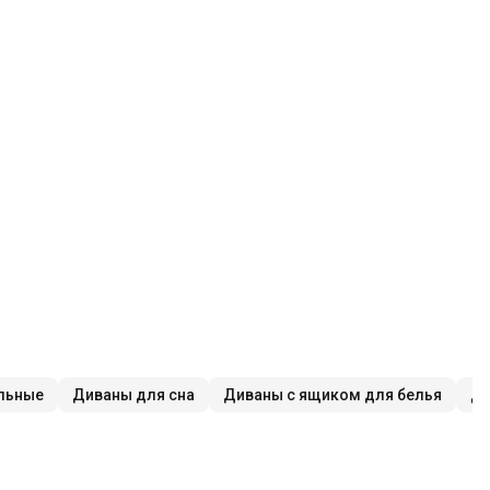
льные
Диваны для сна
Диваны с ящиком для белья
Ди