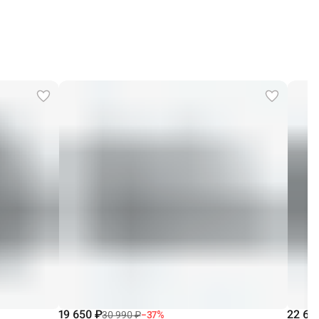
19 650 ₽
22 67
30 990 ₽
−
37
%