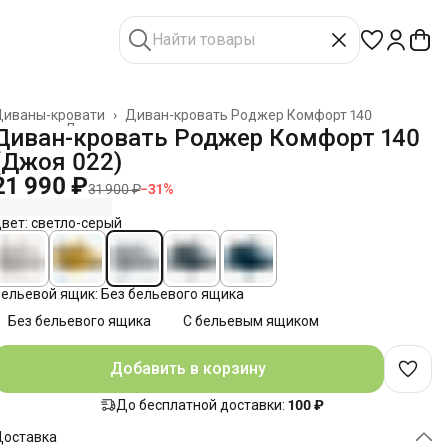
Диваны-кровати
›
Диван-кровать Роджер Комфорт 140
лавная
›
Диваны
›
Диван-кровать Роджер Комфорт 140
(Джоя 022)
21 990 ₽
31 900 ₽
−
31
%
вет: светло-серый
ельевой ящик: Без бельевого ящика
Без бельевого ящика
С бельевым ящиком
Добавить в корзину
До бесплатной доставки:
100 ₽
Доставка