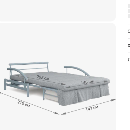
О
Х
А
Б
Р