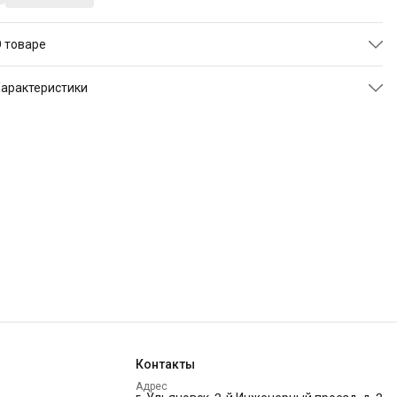
 товаре
Гарантия
: 18 месяцев.
арактеристики
Производитель:
"Твой Диван", Россия, г. Ульяновск.
ртикул
TDVILLYDMURACH085
Чехол:
Ткань: Мура - рогожка, стеганная на синтепоне +
Размер
145х110х88 см
спанбонд. Чехол съемный.
Цвет
голубой
Сборка
: сборка не требуется
Бренд
Твой Диван
Контакты
Адрес