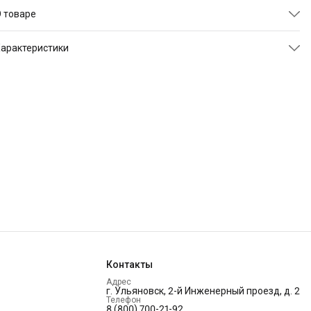
 товаре
Гарантия
: 18 месяцев.
арактеристики
Производитель:
"Твой Диван", Россия, г. Ульяновск.
ртикул
TDVILLYDENIGMACH028
Чехол:
Ткань: Энигма - велюр, стеганная на холконне +
Размер
145х110х88 см
спанбонд. Чехол съемный.
Цвет
красный
Сборка
: сборка не требуется
Бренд
Твой Диван
Контакты
Адрес
г. Ульяновск, 2-й Инженерный проезд, д. 2
Телефон
8 (800) 700-21-92