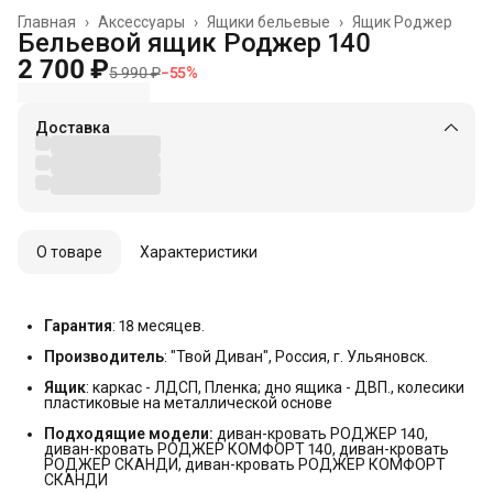
Главная
›
Аксессуары
›
Ящики бельевые
›
Ящик Роджер
Бельевой ящик Роджер 140
2 700 ₽
5 990 ₽
−
55
%
Доставка
О товаре
Характеристики
Гарантия
: 18 месяцев.
Производитель
: "Твой Диван", Россия, г. Ульяновск.
Ящик
: каркас - ЛДСП, Пленка; дно ящика - ДВП., колесики
пластиковые на металлической основе
Подходящие модели:
диван-кровать РОДЖЕР 140,
диван-кровать РОДЖЕР КОМФОРТ 140, диван-кровать
РОДЖЕР СКАНДИ, диван-кровать РОДЖЕР КОМФОРТ
СКАНДИ