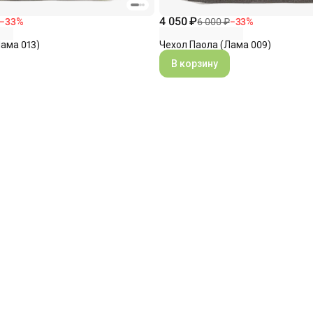
4 050 ₽
6 000 ₽
−
33
%
−
33
%
Чехол Паола (Лама 009)
ама 013)
В корзину