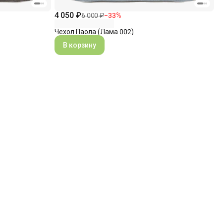
4 050 ₽
6 000 ₽
−
33
%
Чехол Паола (Лама 002)
В корзину