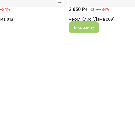
2 650 ₽
−
34
%
4 000 ₽
−
34
%
ма 013)
Чехол Клио (Лама 009)
В корзину