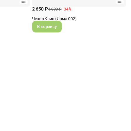
2 650 ₽
4 000 ₽
−
34
%
Чехол Клио (Лама 002)
В корзину